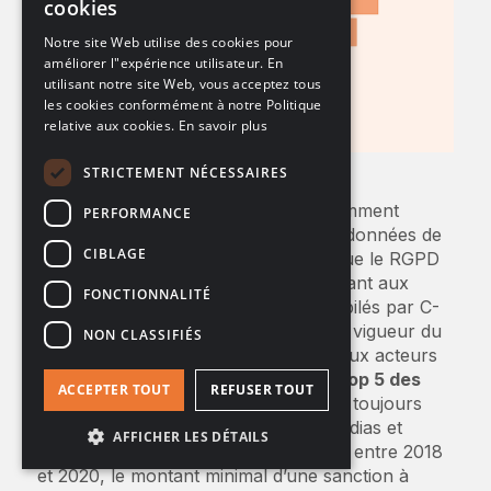
cookies
FRENCH
Notre site Web utilise des cookies pour
améliorer l"expérience utilisateur. En
GERMAN
utilisant notre site Web, vous acceptez tous
les cookies conformément à notre Politique
relative aux cookies.
En savoir plus
STRICTEMENT NÉCESSAIRES
Enfin, nous avons confirmé précédemment
PERFORMANCE
l'attention portée à la protection des données de
CIBLAGE
santé. C’est donc très logiquement, que le RGPD
et ses sanctions s'appliquent tout autant aux
FONCTIONNALITÉ
acteurs de la santé. Les chiffres compilés par C-
Risk le confirment. Depuis l’entrée en vigueur du
NON CLASSIFIÉS
RGPD, 52 amendes ont été infligées aux acteurs
du secteur. Assez pour être dans
le top 5 des
ACCEPTER TOUT
REFUSER TOUT
secteurs les plus sanctionnés
, mais toujours
loin du premier secteur : celui des médias et
AFFICHER LES DÉTAILS
télécoms avec 123 amendes. De plus, entre 2018
et 2020, le montant minimal d’une sanction à