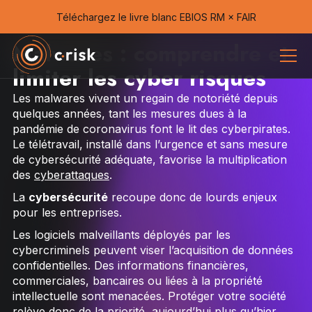
Téléchargez le livre blanc EBIOS RM × FAIR
Malwares : comprendre et
limiter les cyber risques
Les malwares vivent un regain de notoriété depuis
quelques années, tant les mesures dues à la
pandémie de coronavirus font le lit des cyberpirates.
Le télétravail, installé dans l’urgence et sans mesure
de cybersécurité adéquate, favorise la multiplication
des
cyberattaques
.
La
cybersécurité
recoupe donc de lourds enjeux
pour les entreprises.
Les logiciels malveillants déployés par les
cybercriminels peuvent viser l’acquisition de données
confidentielles. Des informations financières,
commerciales, bancaires ou liées à la propriété
intellectuelle sont menacées. Protéger votre société
relève donc de la priorité, aujourd’hui plus qu’hier.