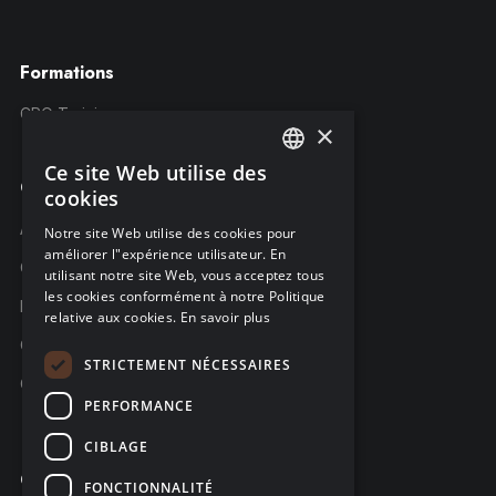
Formations
CRQ Training
×
Ce site Web utilise des
ENGLISH
Compagnie
cookies
FRENCH
À propos C-Risk
Notre site Web utilise des cookies pour
améliorer l"expérience utilisateur. En
GERMAN
Carrière
utilisant notre site Web, vous acceptez tous
les cookies conformément à notre Politique
Partenaires
relative aux cookies.
En savoir plus
C-Risk dans la presse
STRICTEMENT NÉCESSAIRES
C-Trust
PERFORMANCE
CIBLAGE
Contacter
FONCTIONNALITÉ