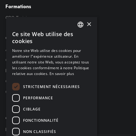
Formations
CRQ Training
×
Ce site Web utilise des
ENGLISH
Compagnie
cookies
FRENCH
À propos C-Risk
Notre site Web utilise des cookies pour
améliorer l"expérience utilisateur. En
GERMAN
Carrière
utilisant notre site Web, vous acceptez tous
les cookies conformément à notre Politique
Partenaires
relative aux cookies.
En savoir plus
C-Risk dans la presse
STRICTEMENT NÉCESSAIRES
C-Trust
PERFORMANCE
CIBLAGE
Contacter
FONCTIONNALITÉ
Nous contacter
NON CLASSIFIÉS