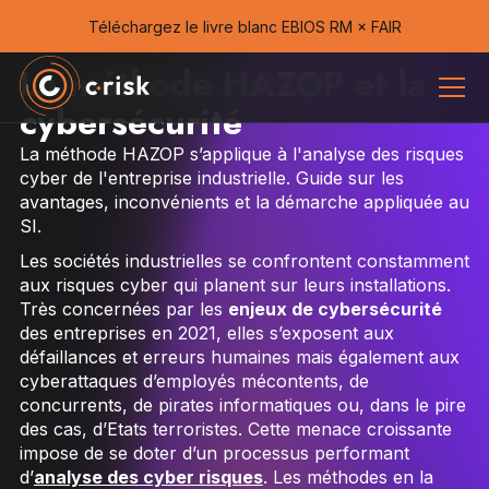
Téléchargez le livre blanc EBIOS RM × FAIR
La méthode HAZOP et la
cybersécurité
La méthode HAZOP s’applique à l'analyse des risques
cyber de l'entreprise industrielle. Guide sur les
avantages, inconvénients et la démarche appliquée au
SI.
Les sociétés industrielles se confrontent constamment
aux risques cyber qui planent sur leurs installations.
Très concernées par les
enjeux de cybersécurité
des entreprises en 2021, elles s’exposent aux
défaillances et erreurs humaines mais également aux
cyberattaques d’employés mécontents, de
concurrents, de pirates informatiques ou, dans le pire
des cas, d’Etats terroristes. Cette menace croissante
impose de se doter d’un processus performant
d’
analyse des cyber risques
. Les méthodes en la