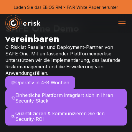
Laden Sie das EBIOS RM × FAIR White Paper herunter
Software
SAFE One Demo
vereinbaren
C-Risk ist Reseller und Deployment-Partner von
SAFE One. Mit umfassender Plattformexpertise
unterstützen wir die Implementierung, das laufende
Risikomanagement und die Erweiterung von
Anwendungsfällen.
Operativ in 4-8 Wochen
Einheitliche Plattform integriert sich in Ihren
Security-Stack
Quantifizieren & kommunizieren Sie den
Security-ROI