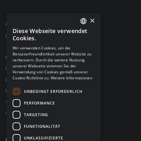
×
C-Risk-Education
Diese Webseite verwendet
ENGLISH
Kursangebot
Cookies.
FRENCH
Wir verwenden Cookies, um die
Benutzerfreundlichkeit unserer Website zu
GERMAN
Company
verbessern. Durch die weitere Nutzung
unserer Webseite stimmen Sie der
Über C-Risk
Verwendung von Cookies gemäß unserer
Cookie-Richtlinie zu.
Weitere Informationen
Karriere
Partner
UNBEDINGT ERFORDERLICH
C-Risk in den Medien
PERFORMANCE
C-Trust
TARGETING
FUNKTIONALITÄT
UNKLASSIFIZIERTE
Kontakt