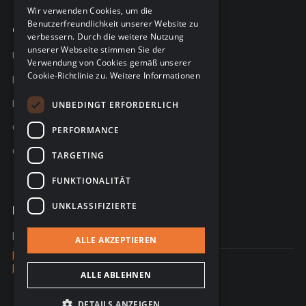
FRENCH
Wir verwenden Cookies, um die
Benutzerfreundlichkeit unserer Website zu
GERMAN
Company
verbessern. Durch die weitere Nutzung
unserer Webseite stimmen Sie der
Über C-Risk
Verwendung von Cookies gemäß unserer
Cookie-Richtlinie zu.
Weitere Informationen
Karriere
Partner
UNBEDINGT ERFORDERLICH
C-Risk in den Medien
PERFORMANCE
C-Trust
TARGETING
FUNKTIONALITÄT
UNKLASSIFIZIERTE
Kontakt
Kontaktieren Sie uns
ALLE AKZEPTIEREN
Rechtlicher Hinweis
Datenschutz
ALLE ABLEHNEN
© 2026 - Website erstellt von Sales Odyssey
DETAILS ANZEIGEN