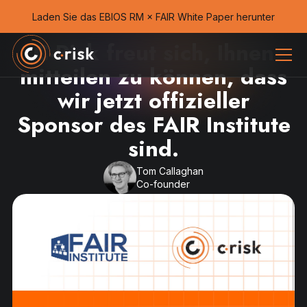
Laden Sie das EBIOS RM × FAIR White Paper herunter
C-Risk freut sich, Ihnen
mitteilen zu können, dass
wir jetzt offizieller
Sponsor des FAIR Institute
sind.
Tom Callaghan
Co-founder