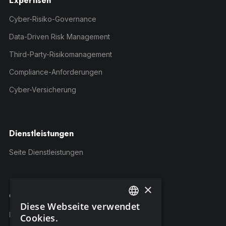
Expertisen
Cyber-Risiko-Governance
Data-Driven Risk Management
Third-Party-Risikomanagement
Compliance-Anforderungen
Cyber-Versicherung
Dienstleistungen
Seite Dienstleistungen
×
C-Risk-Education
Diese Webseite verwendet
ENGLISH
Kursangebot
Cookies.