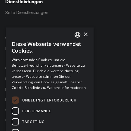
Dienstleistungen
Seite Dienstleistungen
×
C-Risk-Education
Diese Webseite verwendet
ENGLISH
Kursangebot
Cookies.
FRENCH
Wir verwenden Cookies, um die
Benutzerfreundlichkeit unserer Website zu
GERMAN
Company
verbessern. Durch die weitere Nutzung
unserer Webseite stimmen Sie der
Über C-Risk
Verwendung von Cookies gemäß unserer
Cookie-Richtlinie zu.
Weitere Informationen
Karriere
Partner
UNBEDINGT ERFORDERLICH
C-Risk in den Medien
PERFORMANCE
C-Trust
TARGETING