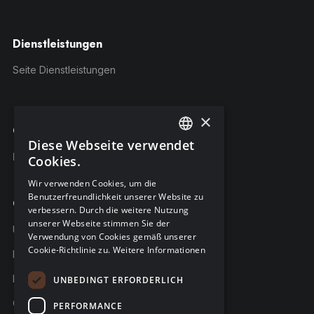
Dienstleistungen
Seite Dienstleistungen
×
C-Risk-Education
Diese Webseite verwendet
ENGLISH
Kursangebot
Cookies.
FRENCH
Wir verwenden Cookies, um die
Benutzerfreundlichkeit unserer Website zu
GERMAN
Company
verbessern. Durch die weitere Nutzung
unserer Webseite stimmen Sie der
Über C-Risk
Verwendung von Cookies gemäß unserer
Cookie-Richtlinie zu.
Weitere Informationen
Karriere
Partner
UNBEDINGT ERFORDERLICH
C-Risk in den Medien
PERFORMANCE