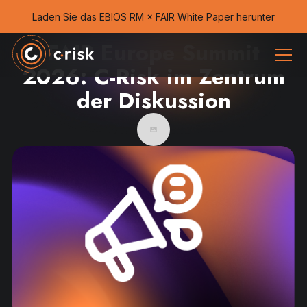
Laden Sie das EBIOS RM × FAIR White Paper herunter
FAIR Europe Summit
2026: C-Risk im Zentrum
der Diskussion