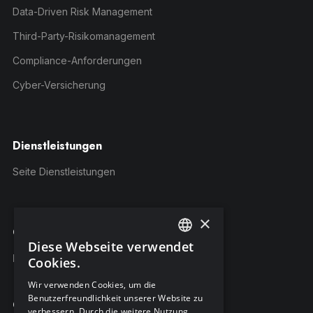
Data-Driven Risk Management
Third-Party-Risikomanagement
Compliance-Anforderungen
Cyber-Versicherung
Dienstleistungen
Seite Dienstleistungen
×
C-Risk-Education
Diese Webseite verwendet
ENGLISH
Kursangebot
Cookies.
FRENCH
Wir verwenden Cookies, um die
Benutzerfreundlichkeit unserer Website zu
GERMAN
Company
verbessern. Durch die weitere Nutzung