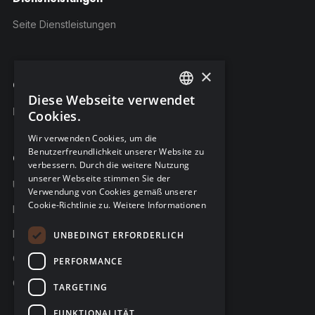
Seite Dienstleistungen
×
C-Risk-Education
Diese Webseite verwendet
ENGLISH
Kursangebot
Cookies.
FRENCH
Wir verwenden Cookies, um die
Benutzerfreundlichkeit unserer Website zu
GERMAN
Company
verbessern. Durch die weitere Nutzung
unserer Webseite stimmen Sie der
Über C-Risk
Verwendung von Cookies gemäß unserer
Cookie-Richtlinie zu.
Weitere Informationen
Karriere
Partner
UNBEDINGT ERFORDERLICH
C-Risk in den Medien
PERFORMANCE
C-Trust
TARGETING
FUNKTIONALITÄT