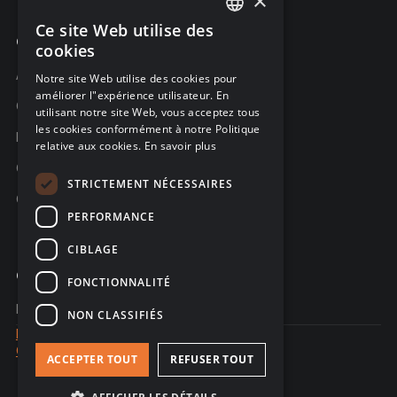
×
Ce site Web utilise des
ENGLISH
Compagnie
cookies
FRENCH
À propos C-Risk
Notre site Web utilise des cookies pour
améliorer l"expérience utilisateur. En
GERMAN
Carrière
utilisant notre site Web, vous acceptez tous
les cookies conformément à notre Politique
Partenaires
relative aux cookies.
En savoir plus
C-Risk dans la presse
STRICTEMENT NÉCESSAIRES
C-Trust
PERFORMANCE
CIBLAGE
Contacter
FONCTIONNALITÉ
Nous contacter
NON CLASSIFIÉS
Mentions Légales
Confidentialité des données
ACCEPTER TOUT
REFUSER TOUT
© 2026 - site web créé par Sales Odyssey