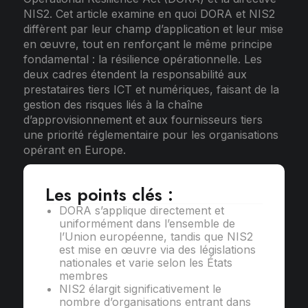
NIS2. Cet article examine en quoi DORA et NIS2
diffèrent par leur champ d’application et leur mise
en œuvre, tout en renforçant le même principe
fondamental : la résilience opérationnelle. Les
deux cadres étendent la responsabilité aux
prestataires tiers ICT et numériques, faisant de la
gestion des risques liés à la chaîne
d’approvisionnement et aux fournisseurs tiers
une priorité réglementaire pour les organisations
opérant en Europe.
Les points clés :
DORA s’applique directement et
uniformément dans l’ensemble de
l’Union européenne, tandis que NIS2
est mise en œuvre via des législations
nationales et varie selon les États
membres
NIS2 élargit significativement le
nombre d’organisations entrant dans