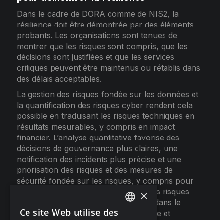
Dans le cadre de DORA comme de NIS2, la
résilience doit être démontrée par des éléments
probants. Les organisations sont tenues de
montrer que les risques sont compris, que les
décisions sont justifiées et que les services
critiques peuvent être maintenus ou rétablis dans
des délais acceptables.
La gestion des risques fondée sur les données et
la quantification des risques cyber rendent cela
possible en traduisant les risques techniques en
résultats mesurables, y compris en impact
financier. L’analyse quantitative favorise des
décisions de gouvernance plus claires, une
notification des incidents plus précise et une
priorisation des risques et des mesures de
sécurité fondée sur les risques, y compris pour
les relations avec les tiers. Lorsque les risques
×
sont mesurés de manière cohérente dans le
Ce site Web utilise des
temps, la résilience devient observable et
ENGLISH