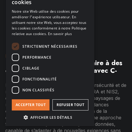
cookies
vérifiable.
FRENCH
Notre site Web utilise des cookies pour
améliorer l"expérience utilisateur. En
GERMAN
utilisant notre site Web, vous acceptez tous
les cookies conformément à notre Politique
relative aux cookies.
En savoir plus
STRICTEMENT NÉCESSAIRES
DORA et NIS2
PERFORMANCE
De la conformité réglementaire à des
CIBLAGE
enseignements exploitables avec C-
Risk
FONCTIONNALITÉ
Les réglementations en matière de cybersécurité et de
NON CLASSIFIÉS
résilience opérationnelle, telles que DORA et NIS2,
continuent d’évoluer à mesure que les paysages de
menaces, les technologies et les dépendances
ACCEPTER TOUT
REFUSER TOUT
changent. Dans ce contexte, le maintien de la
conformité dans le temps repose sur une approche
AFFICHER LES DÉTAILS
fondée sur les risques et pilotée par les données,
capable de s’adapter à de nouvelles exigences sans