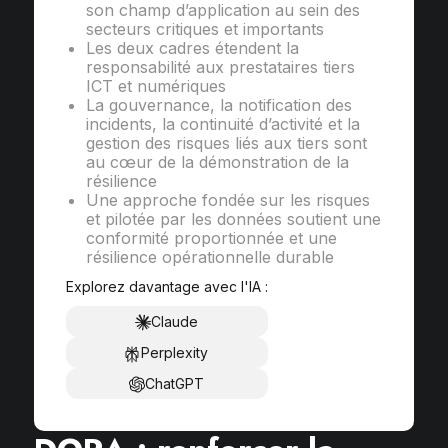
son champ d’application au sein des
secteurs critiques et importants
Les deux cadres étendent la
responsabilité aux prestataires tiers
ICT et numériques
La gouvernance, la notification des
incidents, la continuité d’activité et la
gestion des risques liés aux tiers sont
au cœur de la démonstration de la
résilience
Une approche fondée sur les risques
et pilotée par les données soutient une
conformité proportionnée et une
résilience opérationnelle durable
Explorez davantage avec l'IA :
Claude
Perplexity
ChatGPT