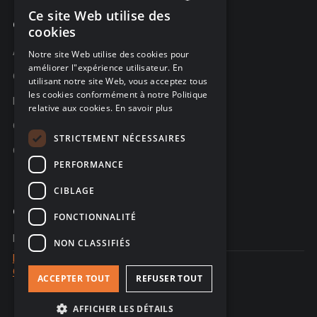
Ce site Web utilise des
ENGLISH
Compagnie
cookies
FRENCH
À propos C-Risk
Notre site Web utilise des cookies pour
améliorer l"expérience utilisateur. En
GERMAN
Carrière
utilisant notre site Web, vous acceptez tous
les cookies conformément à notre Politique
Partenaires
relative aux cookies.
En savoir plus
C-Risk dans la presse
STRICTEMENT NÉCESSAIRES
C-Trust
PERFORMANCE
CIBLAGE
Contacter
FONCTIONNALITÉ
Nous contacter
NON CLASSIFIÉS
Mentions Légales
Confidentialité des données
ACCEPTER TOUT
REFUSER TOUT
© 2026 - site web créé par Sales Odyssey
AFFICHER LES DÉTAILS