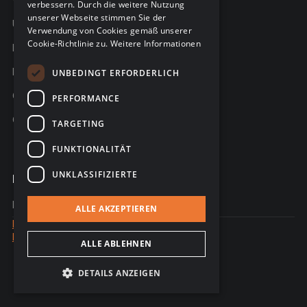
verbessern. Durch die weitere Nutzung
unserer Webseite stimmen Sie der
Über C-Risk
Verwendung von Cookies gemäß unserer
Cookie-Richtlinie zu.
Weitere Informationen
Karriere
Partner
UNBEDINGT ERFORDERLICH
C-Risk in den Medien
PERFORMANCE
C-Trust
TARGETING
FUNKTIONALITÄT
UNKLASSIFIZIERTE
Kontakt
Kontaktieren Sie uns
ALLE AKZEPTIEREN
Rechtlicher Hinweis
Datenschutz
ALLE ABLEHNEN
© 2026 - Website erstellt von Sales Odyssey
DETAILS ANZEIGEN