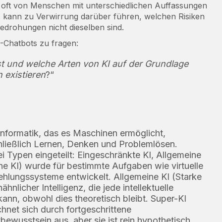
n oft von Menschen mit unterschiedlichen Auffassungen
s kann zu Verwirrung darüber führen, welchen Risiken
 Bedrohungen nicht dieselben sind.
I-Chatbots zu fragen:
st und welche Arten von KI auf der Grundlage
 existieren
?“
r Informatik, das es Maschinen ermöglicht,
hließlich Lernen, Denken und Problemlösen.
ei Typen eingeteilt: Eingeschränkte KI, Allgemeine
e KI) wurde für bestimmte Aufgaben wie virtuelle
hlungssysteme entwickelt. Allgemeine KI (Starke
nlicher Intelligenz, die jede intellektuelle
nn, obwohl dies theoretisch bleibt. Super-KI
chnet sich durch fortgeschrittene
bewusstsein aus, aber sie ist rein hypothetisch.