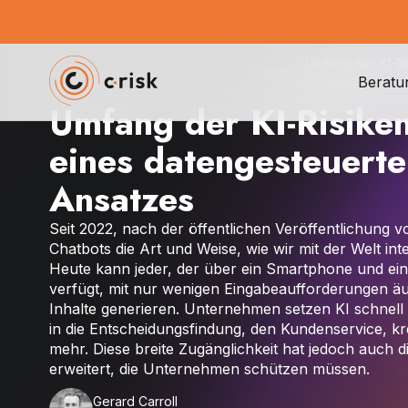
>
Umfang der KI-Ris
>
Blog
Beratu
datengesteuerten 
Umfang der KI-Risiken
eines datengesteuerte
Ansatzes
Seit 2022, nach der öffentlichen Veröffentlichung 
Chatbots die Art und Weise, wie wir mit der Welt inte
Heute kann jeder, der über ein Smartphone und ein
verfügt, mit nur wenigen Eingabeaufforderungen ä
Inhalte generieren. Unternehmen setzen KI schnell e
in die Entscheidungsfindung, den Kundenservice, k
mehr. Diese breite Zugänglichkeit hat jedoch auch d
erweitert, die Unternehmen schützen müssen.
Gerard Carroll