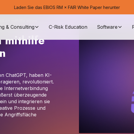
Laden Sie das EBIOS RM × FAIR White Paper herunter
iken mithilfe eines
ng & Consulting
C-Risk Education
Software
Ansatzes
 mithilfe
n
von ChatGPT, haben KI-
ragieren, revolutioniert.
e Internetverbindung
ußerst überzeugende
in und integrieren sie
reative Prozesse und
ie Angriffsfläche