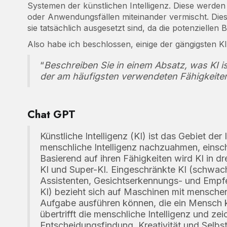
Systemen der künstlichen Intelligenz. Diese werde
oder Anwendungsfällen miteinander vermischt. Die
sie tatsächlich ausgesetzt sind, da die potenziellen
Also habe ich beschlossen, einige der gängigsten K
“
Beschreiben Sie in einem Absatz, was KI i
der am häufigsten verwendeten Fähigkeiten
Chat GPT
Künstliche Intelligenz (KI) ist das Gebiet de
menschliche Intelligenz nachzuahmen, einsc
Basierend auf ihren Fähigkeiten wird KI in dr
KI und Super-KI. Eingeschränkte KI (schwach
Assistenten, Gesichtserkennungs- und Empfe
KI) bezieht sich auf Maschinen mit menschenäh
Aufgabe ausführen können, die ein Mensch ka
übertrifft die menschliche Intelligenz und zei
Entscheidungsfindung, Kreativität und Selbst