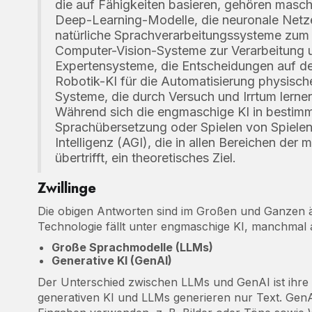
die auf Fähigkeiten basieren, gehören masch
Deep-Learning-Modelle, die neuronale Net
natürliche Sprachverarbeitungssysteme zum 
Computer-Vision-Systeme zur Verarbeitung un
Expertensysteme, die Entscheidungen auf der
Robotik-KI für die Automatisierung physisc
Systeme, die durch Versuch und Irrtum lern
Während sich die engmaschige KI in bestimm
Sprachübersetzung oder Spielen von Spielen 
Intelligenz (AGI), die in allen Bereichen de
übertrifft, ein theoretisches Ziel.
Zwillinge
Die obigen Antworten sind im Großen und Ganzen ä
Technologie fällt unter engmaschige KI, manchmal
Große Sprachmodelle (LLMs)
Generative KI (GenAI)
Der Unterschied zwischen LLMs und GenAI ist ihr
generativen KI und LLMs generieren nur Text. G