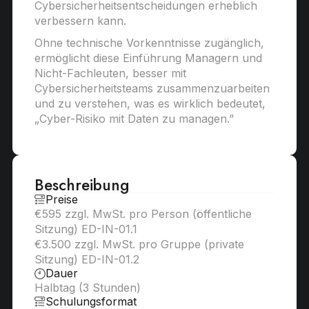
Cybersicherheitsentscheidungen erheblich
verbessern kann.
Ohne technische Vorkenntnisse zugänglich,
ermöglicht diese Einführung Managern und
Nicht-Fachleuten, besser mit
Cybersicherheitsteams zusammenzuarbeiten
und zu verstehen, was es wirklich bedeutet,
„Cyber-Risiko mit Daten zu managen.”
Beschreibung
Preise
€595 zzgl. MwSt. pro Person (öffentliche
Sitzung) ED-IN-01.1
€3.500 zzgl. MwSt. pro Gruppe (private
Sitzung) ED-IN-01.2
Dauer
Halbtag (3 Stunden)
Schulungsformat