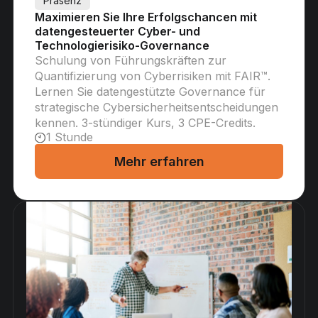
Präsenz
Maximieren Sie Ihre Erfolgschancen mit
datengesteuerter Cyber- und
Technologierisiko-Governance
Schulung von Führungskräften zur
Quantifizierung von Cyberrisiken mit FAIR™.
Lernen Sie datengestützte Governance für
strategische Cybersicherheitsentscheidungen
kennen. 3-stündiger Kurs, 3 CPE-Credits.
1 Stunde
Mehr erfahren