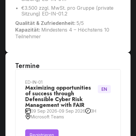
€3.500 zzgl. MwSt. pro Gruppe (private
Sitzung) ED-IN-01.2
Qualität & Zufriedenheit:
5/5
Kapazität:
Mindestens 4 – Höchstens 10
Teilnehmer
Termine
ED-IN-01
Maximizing opportunities
EN
of success through
Defensible Cyber Risk
Management with FAIR
09 Sep 2026
-
09 Sep 2026
3H
Microsoft Teams
Registrieren