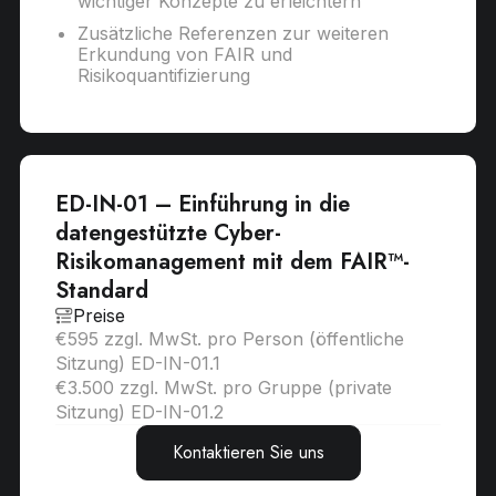
wichtiger Konzepte zu erleichtern
Zusätzliche Referenzen zur weiteren
Erkundung von FAIR und
Risikoquantifizierung
ED-IN-01 – Einführung in die
datengestützte Cyber-
Risikomanagement mit dem FAIR™-
Standard
Preise
€595 zzgl. MwSt. pro Person (öffentliche
Sitzung) ED-IN-01.1
€3.500 zzgl. MwSt. pro Gruppe (private
Sitzung) ED-IN-01.2
Kontaktieren Sie uns