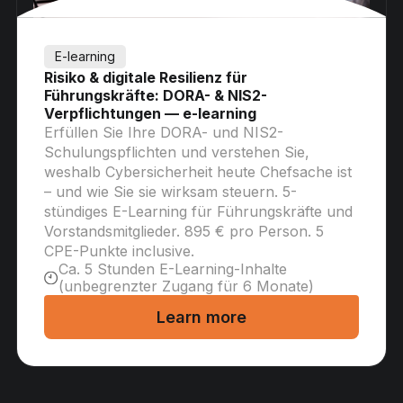
E-learning
Risiko & digitale Resilienz für
Führungskräfte: DORA- & NIS2-
Verpflichtungen — e-learning
Erfüllen Sie Ihre DORA- und NIS2-
Schulungspflichten und verstehen Sie,
weshalb Cybersicherheit heute Chefsache ist
– und wie Sie sie wirksam steuern. 5-
stündiges E-Learning für Führungskräfte und
Vorstandsmitglieder. 895 € pro Person. 5
CPE-Punkte inclusive.
Ca. 5 Stunden E-Learning-Inhalte
(unbegrenzter Zugang für 6 Monate)
Learn more