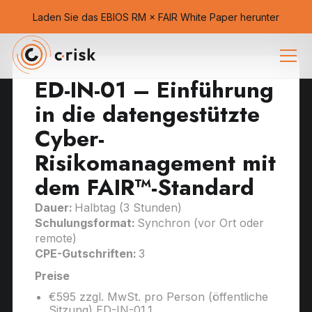
Laden Sie das EBIOS RM × FAIR White Paper herunter
ED-IN-01 – Einführung
in die datengestützte
Cyber-
Risikomanagement mit
dem FAIR™-Standard
Dauer:
Halbtag (3 Stunden)
Schulungsformat:
Synchron (vor Ort oder
remote)
CPE-Gutschriften:
3
Preise
€595 zzgl. MwSt. pro Person (öffentliche
Sitzung) ED-IN-01.1