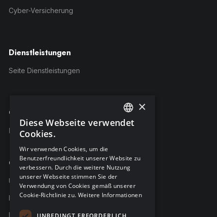
Cyber-Versicherung
Dienstleistungen
Seite Dienstleistungen
×
C-Risk-Education
Diese Webseite verwendet
ENGLISH
Kursangebot
Cookies.
FRENCH
Wir verwenden Cookies, um die
Benutzerfreundlichkeit unserer Website zu
GERMAN
Company
verbessern. Durch die weitere Nutzung
unserer Webseite stimmen Sie der
Über C-Risk
Verwendung von Cookies gemäß unserer
Cookie-Richtlinie zu.
Weitere Informationen
Karriere
Partner
UNBEDINGT ERFORDERLICH