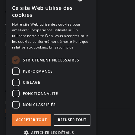
Ce site Web utilise des
ENGLISH
Compagnie
cookies
FRENCH
À propos C-Risk
Notre site Web utilise des cookies pour
améliorer l"expérience utilisateur. En
GERMAN
Carrière
utilisant notre site Web, vous acceptez tous
les cookies conformément à notre Politique
Partenaires
relative aux cookies.
En savoir plus
C-Risk dans la presse
STRICTEMENT NÉCESSAIRES
C-Trust
PERFORMANCE
CIBLAGE
Contacter
FONCTIONNALITÉ
Nous contacter
NON CLASSIFIÉS
Mentions Légales
Confidentialité des données
ACCEPTER TOUT
REFUSER TOUT
© 2026 - site web créé par Sales Odyssey
AFFICHER LES DÉTAILS