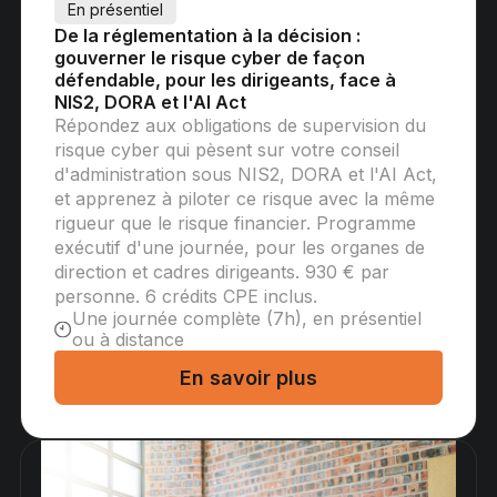
En présentiel
De la réglementation à la décision :
gouverner le risque cyber de façon
défendable, pour les dirigeants, face à
NIS2, DORA et l'AI Act
Répondez aux obligations de supervision du
risque cyber qui pèsent sur votre conseil
d'administration sous NIS2, DORA et l'AI Act,
et apprenez à piloter ce risque avec la même
rigueur que le risque financier. Programme
exécutif d'une journée, pour les organes de
direction et cadres dirigeants. 930 € par
personne. 6 crédits CPE inclus.
Une journée complète (7h), en présentiel
ou à distance
En savoir plus