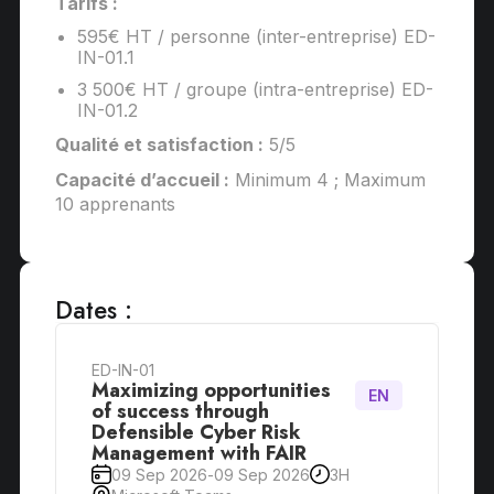
Tarifs :
595€ HT / personne (inter-entreprise) ED-
IN-01.1
3 500€ HT / groupe (intra-entreprise) ED-
IN-01.2
Qualité et satisfaction :
5/5
Capacité d’accueil :
Minimum 4 ; Maximum
10 apprenants
Dates :
ED-IN-01
Maximizing opportunities
EN
of success through
Defensible Cyber Risk
Management with FAIR
09 Sep 2026
-
09 Sep 2026
3H