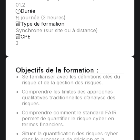
01.2
Durée
½ journée (3 heures)
Type de formation
Synchrone (sur site ou à distance)
CPE
3
Objectifs de la formation :
Se familiariser avec les définitions clés du
risque et de la gestion des risques.
Comprendre les limites des approches
qualitatives traditionnelles d’analyse des
risques.
Comprendre comment le standard FAIR
permet de quantifier le risque cyber en
termes financiers.
Situer la quantification des risques cyber
dans le processus de décision et la