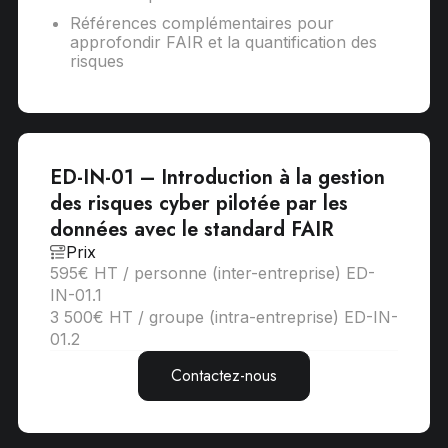
Références complémentaires pour
approfondir FAIR et la quantification des
risques
ED-IN-01 – Introduction à la gestion
des risques cyber pilotée par les
données avec le standard FAIR
Prix
595€ HT / personne (inter-entreprise) ED-
IN-01.1
3 500€ HT / groupe (intra-entreprise) ED-IN-
01.2
Contactez-nous