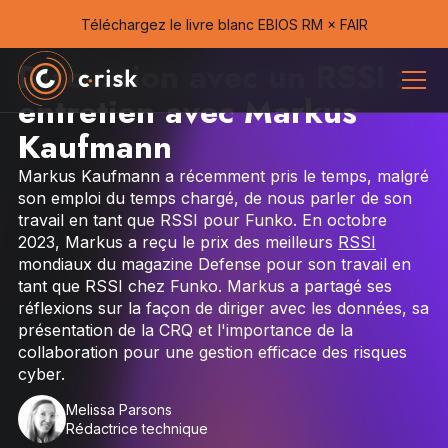
Téléchargez le livre blanc EBIOS RM × FAIR
Discussion avec un RSSI :
entretien avec Markus
Kaufmann
Markus Kaufmann a récemment pris le temps, malgré
son emploi du temps chargé, de nous parler de son
travail en tant que RSSI pour Funko. En octobre
2023, Markus a reçu le prix des meilleurs
RSSI
mondiaux du magazine Defense pour son travail en
tant que RSSI chez Funko. Markus a partagé ses
réflexions sur la façon de diriger avec les données, sa
présentation de la CRQ et l'importance de la
collaboration pour une gestion efficace des risques
cyber.
Melissa Parsons
Rédactrice technique